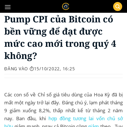
Bỏ
qua
Pump CPI của Bitcoin có
nội
dung
bền vững để đạt được
mức cao mới trong quý 4
không?
ĐĂNG VÀO
⏱️15/10/2022, 16:25
Các con số về Chỉ số giá tiêu dùng của Hoa Kỳ đã bị
mất một ngày trở lại đây. Đáng chú ý, lạm phát tháng
9 giảm xuống 8,2%, thấp nhất kể từ tháng 2 năm
nay. Ban đầu, khi
hợp đồng tương lai vốn chủ sở
hữu
giảm mạnh, ngay cả Bitcoin cũng
giảm
theo . Tuy