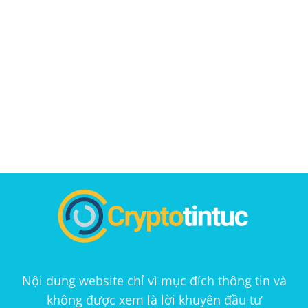
Nội dung website chỉ vì mục đích thông tin và
không được xem là lời khuyên đầu tư