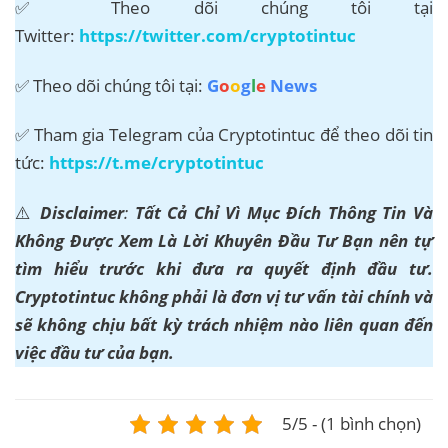
✅ Theo dõi chúng tôi tại
Twitter:
https://twitter.com/cryptotintuc
✅ Theo dõi chúng tôi tại:
G
o
o
g
l
e
News
✅ Tham gia Telegram của Cryptotintuc để theo dõi tin
tức:
https://t.me/cryptotintuc
⚠️
Disclaimer
:
Tất Cả Chỉ Vì Mục Đích Thông Tin Và
Không Được Xem Là Lời Khuyên Đầu Tư Bạn nên tự
tìm hiểu trước khi đưa ra quyết định đầu tư.
Cryptotintuc không phải là đơn vị tư vấn tài chính và
sẽ không chịu bất kỳ trách nhiệm nào liên quan đến
việc đầu tư của bạn.
5/5 - (1 bình chọn)