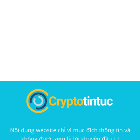
Nội dung website chỉ vì mục đích thông tin và
không được xem là lời khuyên đầu tư