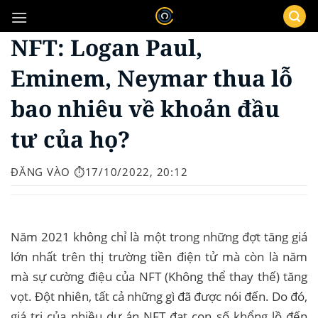
Bỏ
qua
NFT: Logan Paul,
nội
dung
Eminem, Neymar thua lỗ
bao nhiêu về khoản đầu
tư của họ?
ĐĂNG VÀO
⏱️17/10/2022, 20:12
Năm 2021 không chỉ là một trong những đợt tăng giá
lớn nhất trên thị trường tiền điện tử mà còn là năm
mà sự cường điệu của NFT (Không thể thay thế) tăng
vọt. Đột nhiên, tất cả những gì đã được nói đến. Do đó,
giá trị của nhiều dự án NFT đạt con số khổng lồ đến