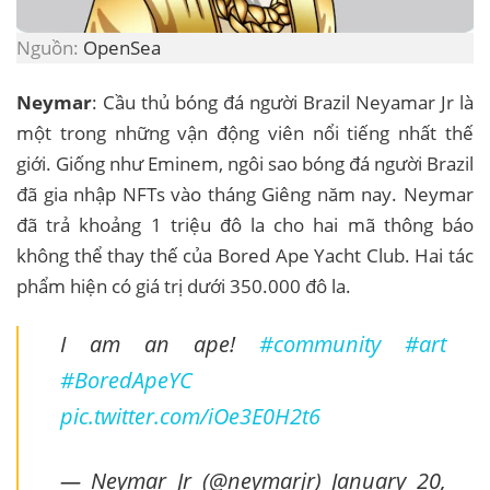
Nguồn:
OpenSea
Neymar
: Cầu thủ bóng đá người Brazil Neyamar Jr là
một trong những vận động viên nổi tiếng nhất thế
giới. Giống như Eminem, ngôi sao bóng đá người Brazil
đã gia nhập NFTs vào tháng Giêng năm nay. Neymar
đã trả khoảng 1 triệu đô la cho hai mã thông báo
không thể thay thế của Bored Ape Yacht Club. Hai tác
phẩm hiện có giá trị dưới 350.000 đô la.
I am an ape!
#community
#art
#BoredApeYC
pic.twitter.com/iOe3E0H2t6
— Neymar Jr (@neymarjr)
January 20,