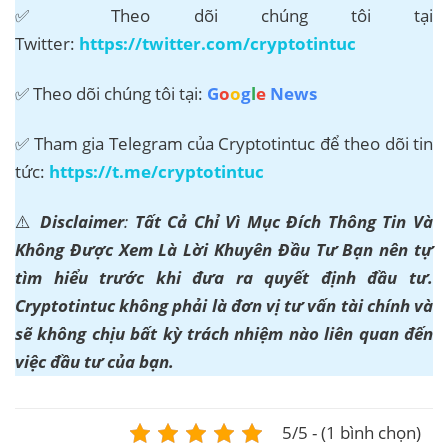
✅ Theo dõi chúng tôi tại
Twitter:
https://twitter.com/cryptotintuc
✅ Theo dõi chúng tôi tại:
G
o
o
g
l
e
News
✅ Tham gia Telegram của Cryptotintuc để theo dõi tin
tức:
https://t.me/cryptotintuc
⚠️
Disclaimer
:
Tất Cả Chỉ Vì Mục Đích Thông Tin Và
Không Được Xem Là Lời Khuyên Đầu Tư Bạn nên tự
tìm hiểu trước khi đưa ra quyết định đầu tư.
Cryptotintuc không phải là đơn vị tư vấn tài chính và
sẽ không chịu bất kỳ trách nhiệm nào liên quan đến
việc đầu tư của bạn.
5/5 - (1 bình chọn)