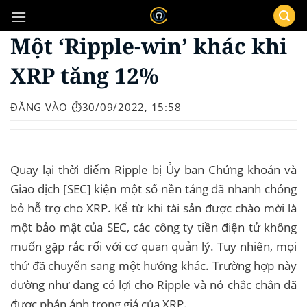
Bỏ
qua
Một ‘Ripple-win’ khác khi
nội
dung
XRP tăng 12%
ĐĂNG VÀO
⏱️30/09/2022, 15:58
Quay lại thời điểm Ripple bị Ủy ban Chứng khoán và
Giao dịch [SEC] kiện một số nền tảng đã nhanh chóng
bỏ hỗ trợ cho XRP. Kể từ khi tài sản được chào mời là
một bảo mật của SEC, các công ty tiền điện tử không
muốn gặp rắc rối với cơ quan quản lý. Tuy nhiên, mọi
thứ đã chuyển sang một hướng khác. Trường hợp này
dường như đang có lợi cho Ripple và nó chắc chắn đã
được phản ánh trong giá của XRP.