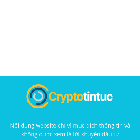
Nội dung website chỉ vì mục đích thông tin và
không được xem là lời khuyên đầu tư