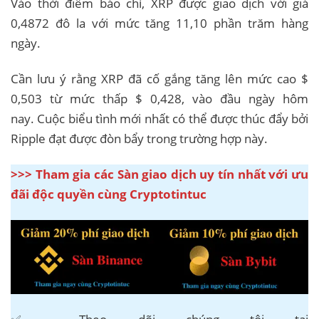
Vào thời điểm báo chí, XRP được giao dịch với giá
0,4872 đô la với mức tăng 11,10 phần trăm hàng
ngày.
Cần lưu ý rằng XRP đã cố gắng tăng lên mức cao $
0,503 từ mức thấp $ 0,428, vào đầu ngày hôm
nay. Cuộc biểu tình mới nhất có thể được thúc đẩy bởi
Ripple đạt được đòn bẩy trong trường hợp này.
>>> Tham gia các Sàn giao dịch uy tín nhất với ưu
đãi độc quyền cùng Cryptotintuc