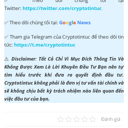
✅ Theo dõi chúng tôi tại
Twitter:
https://twitter.com/cryptotintuc
✅ Theo dõi chúng tôi tại:
G
o
o
g
l
e
News
✅ Tham gia Telegram của Cryptotintuc để theo dõi tin
tức:
https://t.me/cryptotintuc
⚠️
Disclaimer
:
Tất Cả Chỉ Vì Mục Đích Thông Tin Và
Không Được Xem Là Lời Khuyên Đầu Tư Bạn nên tự
tìm hiểu trước khi đưa ra quyết định đầu tư.
Cryptotintuc không phải là đơn vị tư vấn tài chính và
sẽ không chịu bất kỳ trách nhiệm nào liên quan đến
việc đầu tư của bạn.
Đánh giá