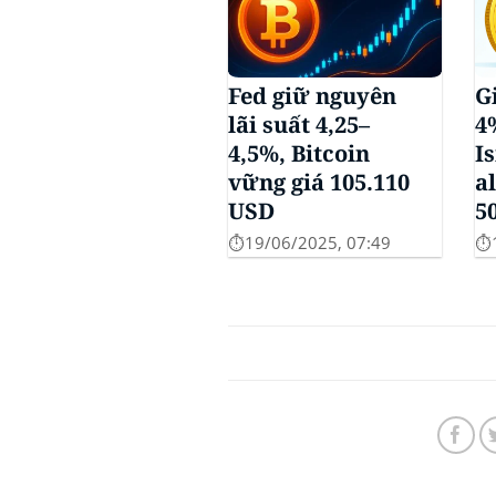
Fed giữ nguyên
G
lãi suất 4,25–
4
4,5%, Bitcoin
I
vững giá 105.110
a
USD
5
⏱️19/06/2025, 07:49
⏱️