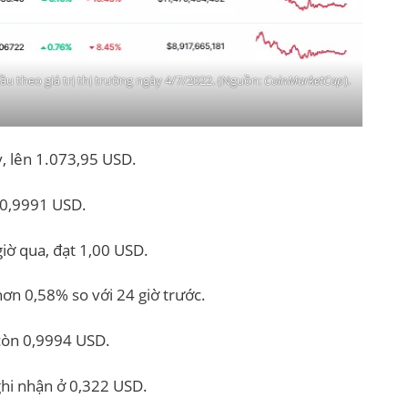
u theo giá trị thị trường ngày 4/7/2022. (Nguồn:
CoinMarketCap
).
, lên 1.073,95 USD.
 0,9991 USD.
iờ qua, đạt 1,00 USD.
ơn 0,58% so với 24 giờ trước.
còn 0,9994 USD.
ghi nhận ở 0,322 USD.