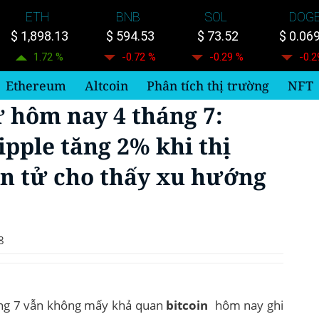
ETH
BNB
SOL
DOG
$ 1,898.13
$ 594.53
$ 73.52
$ 0.06
1.72 %
-0.72 %
-0.29 %
-0.2
Ethereum
Altcoin
Phân tích thị trường
NFT
ử hôm nay 4 tháng 7:
ipple tăng 2% khi thị
ện tử cho thấy xu hướng
8
áng 7 vẫn không mấy khả quan
bitcoin
hôm nay ghi