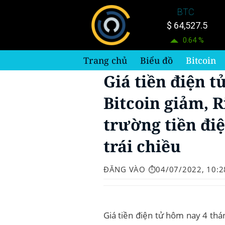
Bỏ
BTC
qua
$ 64,527.5
nội
0.64 %
dung
Trang chủ
Biểu đồ
Bitcoin
Giá tiền điện t
Bitcoin giảm, R
trường tiền đi
trái chiều
ĐĂNG VÀO
⏱️04/07/2022, 10:2
Giá tiền điện tử hôm nay 4 th