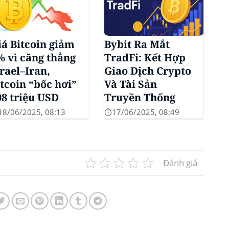
iá Bitcoin giảm
Bybit Ra Mắt
% vì căng thẳng
TradFi: Kết Hợp
srael–Iran,
Giao Dịch Crypto
ltcoin “bốc hơi”
Và Tài Sản
08 triệu USD
Truyền Thống
18/06/2025, 08:13
⏱️17/06/2025, 08:49
Đánh giá