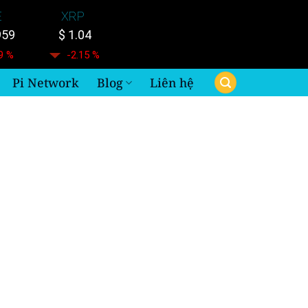
E
XRP
959
$ 1.04
9 %
-2.15 %
Pi Network
Blog
Liên hệ