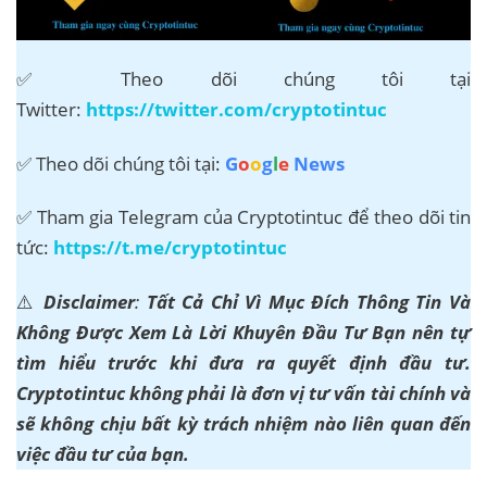
✅ Theo dõi chúng tôi tại
Twitter:
https://twitter.com/cryptotintuc
✅ Theo dõi chúng tôi tại:
G
o
o
g
l
e
News
✅ Tham gia Telegram của Cryptotintuc để theo dõi tin
tức:
https://t.me/cryptotintuc
⚠️
Disclaimer
:
Tất Cả Chỉ Vì Mục Đích Thông Tin Và
Không Được Xem Là Lời Khuyên Đầu Tư Bạn nên tự
tìm hiểu trước khi đưa ra quyết định đầu tư.
Cryptotintuc không phải là đơn vị tư vấn tài chính và
sẽ không chịu bất kỳ trách nhiệm nào liên quan đến
việc đầu tư của bạn.