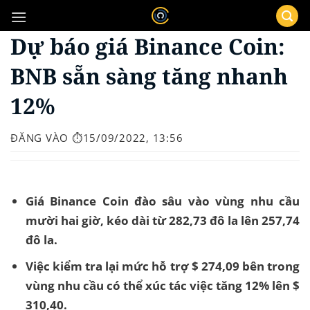
Bỏ
qua
Dự báo giá Binance Coin:
nội
dung
BNB sẵn sàng tăng nhanh
12%
ĐĂNG VÀO
⏱️15/09/2022, 13:56
Giá Binance Coin đào sâu vào vùng nhu cầu
mười hai giờ, kéo dài từ 282,73 đô la lên 257,74
đô la.
Việc kiểm tra lại mức hỗ trợ $ 274,09 bên trong
vùng nhu cầu có thể xúc tác việc tăng 12% lên $
310,40.