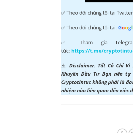
✅ Theo dõi chúng tôi tại Twitte
✅ Theo dõi chúng tôi tại:
G
o
o
g
l
✅ Tham gia Telegram
tức:
https://t.me/cryptotintu
⚠️
Disclaimer
:
Tất Cả Chỉ Vì
Khuyên Đầu Tư Bạn nên tự t
Cryptotintuc không phải là đơn
nhiệm nào liên quan đến việc 