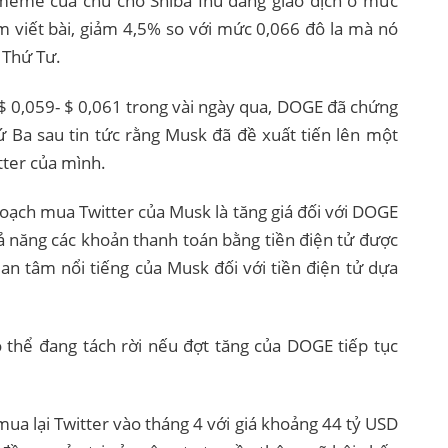
 meme của chú chó Shiba Inu đang giao dịch ở mức
ểm viết bài, giảm 4,5% so với mức 0,066 đô la mà nó
 Thứ Tư.
$ 0,059- $ 0,061 trong vài ngày qua, DOGE đã chứng
hứ Ba sau tin tức rằng Musk đã đề xuất tiến lên một
tter của mình.
hoạch mua Twitter của Musk là tăng giá đối với DOGE
hả năng các khoản thanh toán bằng tiền điện tử được
an tâm nổi tiếng của Musk đối với tiền điện tử dựa
 thể đang tách rời nếu đợt tăng của DOGE tiếp tục
mua lại Twitter vào tháng 4 với giá khoảng 44 tỷ USD