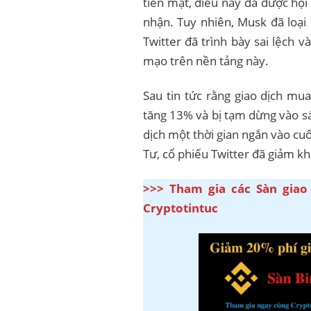
tiền mặt, điều này đã được hội
nhận. Tuy nhiên, Musk đã loại
Twitter đã trình bày sai lệch 
mạo trên nền tảng này.
Sau tin tức rằng giao dịch mua
tăng 13% và bị tạm dừng vào sán
dịch một thời gian ngắn vào cu
Tư, cổ phiếu Twitter đã giảm k
>>> Tham gia các Sàn giao
Cryptotintuc