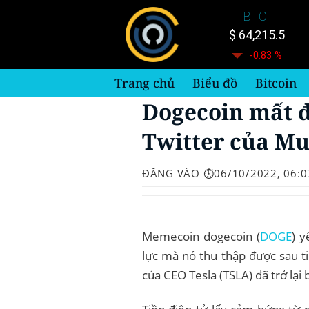
Bỏ
BTC
qua
$ 64,215.5
nội
-0.83 %
dung
Trang chủ
Biểu đồ
Bitcoin
Dogecoin mất đ
Twitter của M
ĐĂNG VÀO
⏱️06/10/2022, 06:0
Memecoin dogecoin (
DOGE
) y
lực mà nó thu thập được sau t
của CEO Tesla (TSLA) đã trở lại 