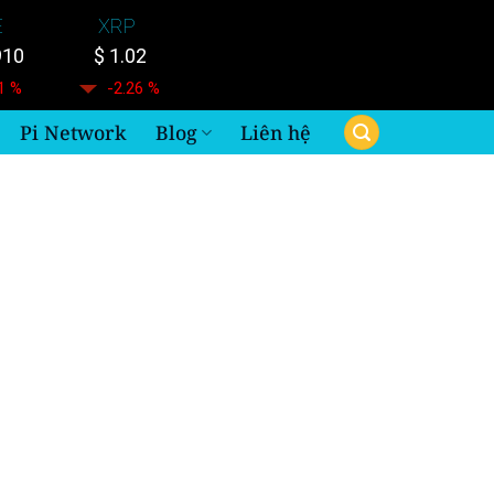
E
XRP
910
$ 1.02
1 %
-2.26 %
Pi Network
Blog
Liên hệ