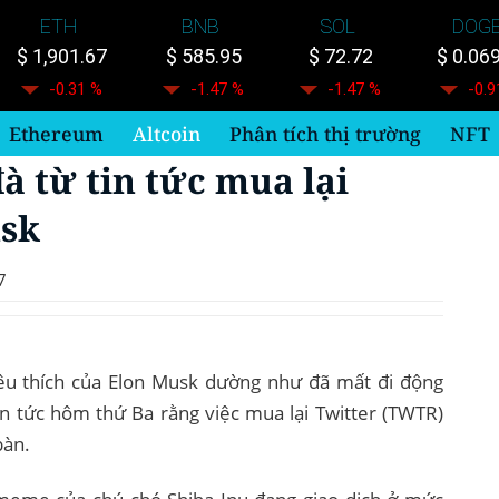
ETH
BNB
SOL
DOG
$ 1,901.67
$ 585.95
$ 72.72
$ 0.06
-0.31 %
-1.47 %
-1.47 %
-0.9
Ethereum
Altcoin
Phân tích thị trường
NFT
à từ tin tức mua lại
usk
7
êu thích của Elon Musk dường như đã mất đi động
in tức hôm thứ Ba rằng việc mua lại Twitter (TWTR)
bàn.