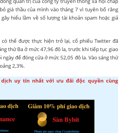
 đồng quản trị của công ty truyền thông xã hội chấp
 bỏ giá thầu của mình vào tháng 7 vì tuyên bố rằng
và gây hiểu lầm về số lượng tài khoản spam hoặc giả
 có thể được thực hiện trở lại, cổ phiếu Twitter đã
g thứ Ba ở mức 47,96 đô la, trước khi tiếp tục giao
ối ngày để đóng cửa ở mức 52,05 đô la. Vào sáng thứ
hoảng 2,3%.
 dịch uy tín nhất với ưu đãi độc quyền cùng