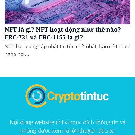
NFT là gì? NFT hoạt động như thế nào?
ERC-721 và ERC-1155 là gì?
Nếu bạn đang cập nhật tin tức mới nhất, bạn có thể đã
nghe nói...
Nội dung website chỉ vì mục đích thông tin và
không được xem là lời khuyên đầu tư