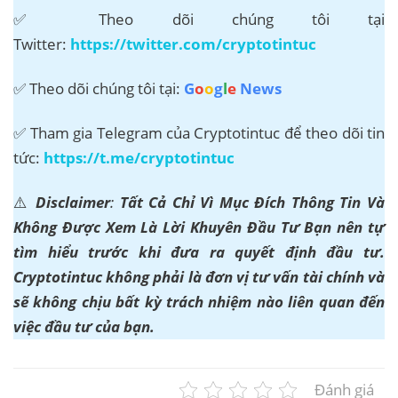
✅ Theo dõi chúng tôi tại
Twitter:
https://twitter.com/cryptotintuc
✅ Theo dõi chúng tôi tại:
G
o
o
g
l
e
News
✅ Tham gia Telegram của Cryptotintuc để theo dõi tin
tức:
https://t.me/cryptotintuc
⚠️
Disclaimer
:
Tất Cả Chỉ Vì Mục Đích Thông Tin Và
Không Được Xem Là Lời Khuyên Đầu Tư Bạn nên tự
tìm hiểu trước khi đưa ra quyết định đầu tư.
Cryptotintuc không phải là đơn vị tư vấn tài chính và
sẽ không chịu bất kỳ trách nhiệm nào liên quan đến
việc đầu tư của bạn.
Đánh giá