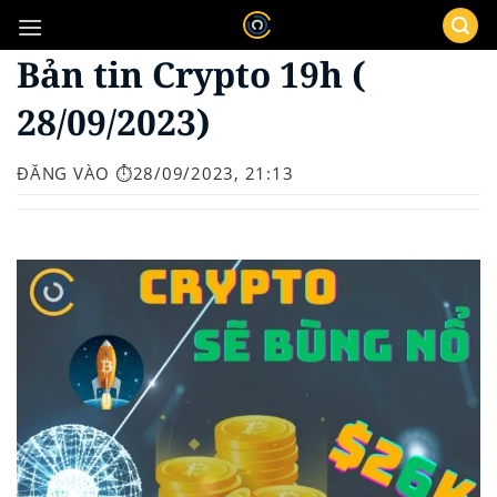
Bỏ
qua
Bản tin Crypto 19h (
nội
dung
28/09/2023)
ĐĂNG VÀO
⏱️28/09/2023, 21:13