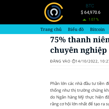
Bỏ
BTC
qua
$ 64,970.6
nội
1.07 %
dung
Trang chủ
Biểu đồ
Bitcoin
75% thanh niên
chuyên nghiệp 
ĐĂNG VÀO
⏱️14/10/2022, 10:2
Phần lớn các nhà đầu tư tiền đi
thống như thị trường chứng kh
do Ngân hàng Mỹ thực hiện đã 
rằng cơ hội lớn nhất để tạo ra s