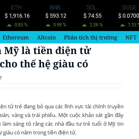
ETH
BNB
SOL
DOGE
$ 1,916.16
$ 593.12
$ 74.55
$ 0.070
0.85 %
0.98 %
2.38 %
1.33 
Ethereum
Altcoin
Phân tích thị trường
NFT
 Mỹ là tiền điện tử
cho thế hệ giàu có
7
ện tử trẻ đang bỏ qua các lĩnh vực tài chính truyền
oán, vàng và trái phiếu. Một cuộc khảo sát gần đây
làm sáng tỏ rằng các nhà đầu tư trẻ tuổi ở Mỹ tin
ự giàu có nằm trong tiền điện tử.