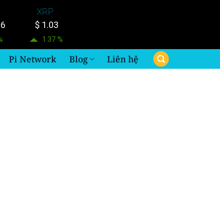
XRP
06
$ 1.03
%
1.37 %
Pi Network
Blog
Liên hệ