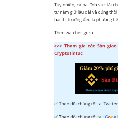
Tuy nhiên, cả hai lĩnh vực tài c
tư nắm giữ lâu dài và đúng thời
hai thị trường đều là phương tiệ
Theo watcher.guru
>>> Tham gia các Sàn giao
Cryptotintuc
✅ Theo dõi chúng tôi tại Twitte
✅ Theo dõi chúng tôi tại:
G
o
o
g
l