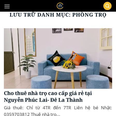
Bỏ
qua
LƯU TRỮ DANH MỤC:
PHÒNG TRỌ
nội
dung
Cho thuê nhà trọ cao cấp giá rẻ tại
Nguyễn Phúc Lai- Đê La Thành
Giá thuê: Chỉ từ 4TR đến 7TR Liên hệ bé Nhật:
0359703812 Thuê nhà trọ...