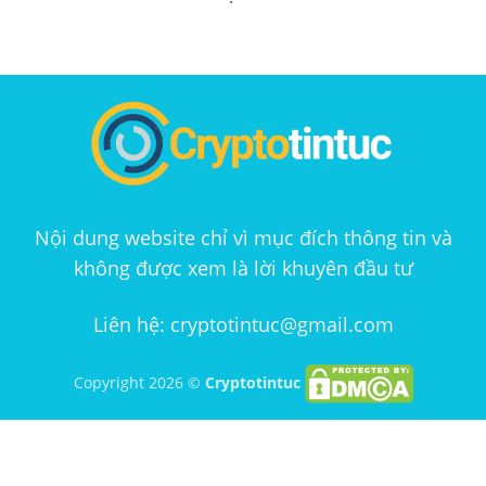
Nội dung website chỉ vì mục đích thông tin và
không được xem là lời khuyên đầu tư
Liên hệ: cryptotintuc@gmail.com
Copyright 2026 ©
Cryptotintuc